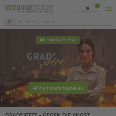
0
Men
Voorstelling
zoeken
COMMUNITY EVENT
Nu tickets bestellen
GRAD°JETZT - GEGEN DIE ANGST