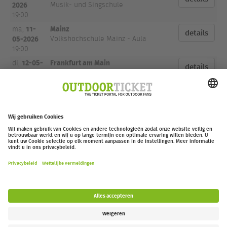
2026
Musik- und Singschule
19:00
11-
Mainz
ma,
details
05-2026
Volkshochschule Mainz - Aula
19:00
12-05-
Frankfurt am Main
di,
details
2026
Arthouse Kino Harmonie
20:30
13-
Darmstadt
wo,
details
05-2026
Justus-Liebig-Haus
19:00
outdoor-ticket.net
– Een project van
Moving Adventures Medien
Overeenkomst herroepen
FAQ
Jobs
Contact
Toegankelijkheidsverklaring
Legal Information / Privacy Policy
Cookie Instellingen