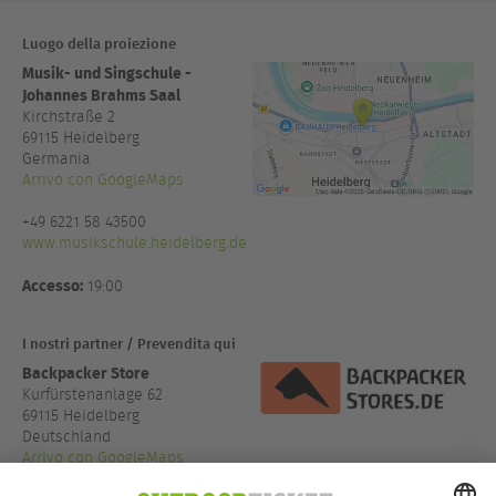
Luogo della proiezione
Musik- und Singschule -
Johannes Brahms Saal
Kirchstraße 2
69115
Heidelberg
Germania
Arrivo con GoogleMaps
+49 6221 58 43500
www.musikschule.heidelberg.de
Accesso:
19:00
I nostri partner / Prevendita qui
Backpacker Store
Kurfürstenanlage 62
69115 Heidelberg
Deutschland
Arrivo con GoogleMaps