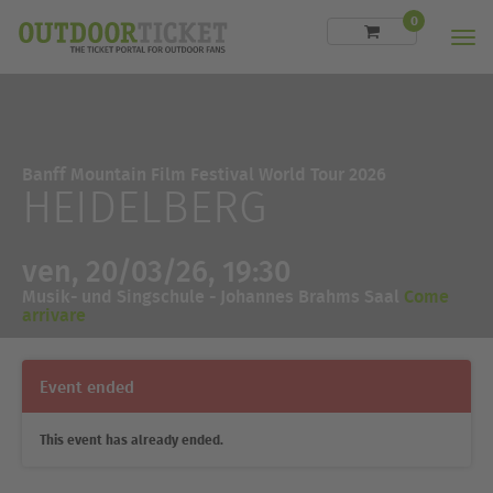
0
Men
Banff Mountain Film Festival World Tour 2026
HEIDELBERG
ven, 20/03/26, 19:30
Musik- und Singschule - Johannes Brahms Saal
Come
arrivare
Event ended
This event has already ended.