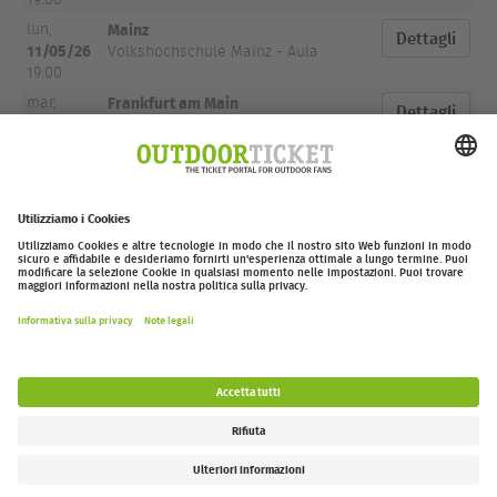
Mainz
lun,
Dettagli
11/05/26
Volkshochschule Mainz - Aula
19:00
Frankfurt am Main
mar,
Dettagli
12/05/26
Arthouse Kino Harmonie
20:30
Darmstadt
mer,
Dettagli
13/05/26
Justus-Liebig-Haus
19:00
outdoor-ticket.net
– Un progetto di
Moving Adventures Medien
Withdraw from contract
FAQ
Jobs
Contatti
Dichiarazione di accessibilità
Legal Information / Privacy Policy
Impostazioni dei cookie
Follow us: