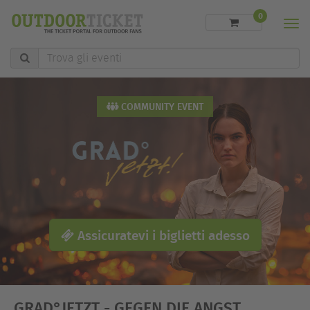
0
Men
Trova
gli
eventi
COMMUNITY EVENT
Assicuratevi i biglietti adesso
GRAD°JETZT - GEGEN DIE ANGST