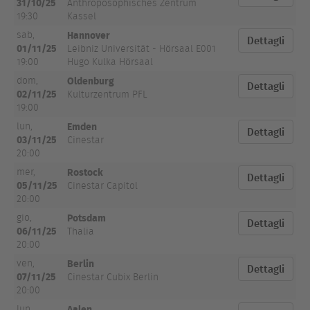
31/10/25
Anthroposophisches Zentrum
19:30
Kassel
Hannover
sab,
Dettagli
01/11/25
Leibniz Universität - Hörsaal E001
19:00
Hugo Kulka Hörsaal
Oldenburg
dom,
Dettagli
02/11/25
Kulturzentrum PFL
19:00
Emden
lun,
Dettagli
03/11/25
Cinestar
20:00
Rostock
mer,
Dettagli
05/11/25
Cinestar Capitol
20:00
Potsdam
gio,
Dettagli
06/11/25
Thalia
20:00
Berlin
ven,
Dettagli
07/11/25
Cinestar Cubix Berlin
20:00
Aalen
lun,