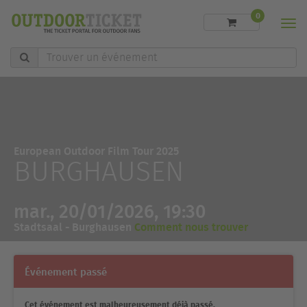
0
Men
Trouver
un
événement
European Outdoor Film Tour 2025
BURGHAUSEN
mar., 20/01/2026, 19:30
Stadtsaal - Burghausen
Comment nous trouver
Événement passé
Cet événement est malheureusement déjà passé.