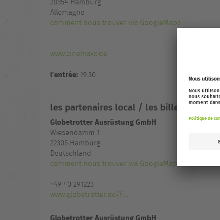
20354
Hamburg
Allemagne
comment nous trouver via GoogleMaps
www.cinemaxx.de
l'entrée:
19:30
les partenaires local / les billetteries
Globetrotter Ausrüstung GmbH
Wiesendamm 1
22305 Hamburg
Deutschland
comment nous trouver via GoogleMaps
+49 40 291223
www.globetrotter.de/fi...
Globetrotter Ausrüstung GmbH