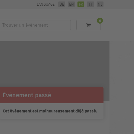
LANGUAGE:
DE
EN
FR
IT
NL
0
Trouver
un
événement
Événement passé
Cet événement est malheureusement déjà passé.