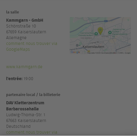
la salle
Kammgarn - GmbH
Schönstraße 10
67659
Kaiserslautern
Allemagne
comment nous trouver via
GoogleMaps
www.kammgarn.de
l'entrée:
19:00
partenaire local / la billeterie
DAV Kletterzentrum
Barbarossahalle
Ludwig-Thoma-Str. 1
67663 Kaiserslautern
Deutschland
comment nous trouver via