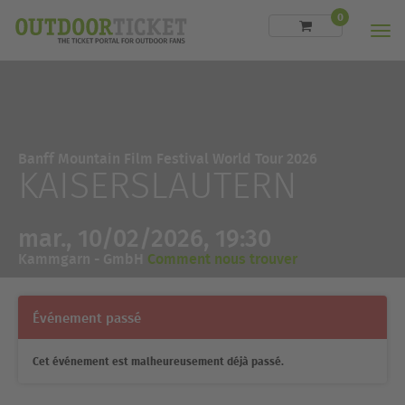
0
Men
Banff Mountain Film Festival World Tour 2026
KAISERSLAUTERN
mar., 10/02/2026, 19:30
Kammgarn - GmbH
Comment nous trouver
Événement passé
Cet événement est malheureusement déjà passé.