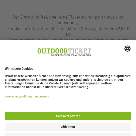
Der Eintritt ist frei, aber eine Ticketbuchung im Voraus ist
notwendig.
Für das Ticketsystem fällt eine kleine Servicegebühr von 2,50 €
an.
Bitte beachte: Diese Gebühr kann bei einer Stornierung leider
nicht zurückerstattet werden.
outdoor-ticket.net
– Ein Projekt von
Moving Adventures Medien
Widerruf erklären
FAQ
Jobs
Kontakt
Barrierefreiheitserklärung
Impressum / Datenschutz
Cookie-Einstellungen