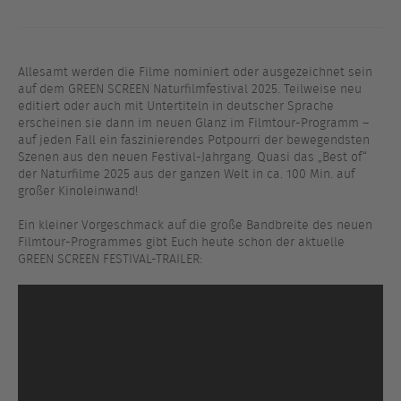
Allesamt werden die Filme nominiert oder ausgezeichnet sein
auf dem GREEN SCREEN Naturfilmfestival 2025. Teilweise neu
editiert oder auch mit Untertiteln in deutscher Sprache
erscheinen sie dann im neuen Glanz im Filmtour-Programm –
auf jeden Fall ein faszinierendes Potpourri der bewegendsten
Szenen aus den neuen Festival-Jahrgang. Quasi das „Best of“
der Naturfilme 2025 aus der ganzen Welt in ca. 100 Min. auf
großer Kinoleinwand!
Ein kleiner Vorgeschmack auf die große Bandbreite des neuen
Filmtour-Programmes gibt Euch heute schon der aktuelle
GREEN SCREEN FESTIVAL-TRAILER: