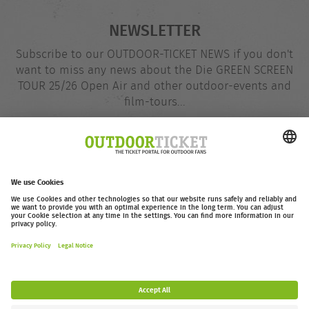
NEWSLETTER
Subscribe to our OUTDOOR-TICKET NEWS if you don't
want to miss any news about the Die GREEN SCREEN
TOUR 25/26 Open Air and other outdoor-events and
film-tours...
Email
@
address
Subscribe
outdoor-ticket.net
– A
Moving Adventures Medien
Project
Withdraw from contract