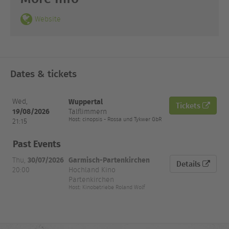
Website
Dates & tickets
Date
Wuppertal
Wed,
Tickets
and
City
Venue
Tickets
19/08/2026
Talflimmern
Time
Host: cinopsis - Rossa und Tykwer GbR
21:15
Past Events
30/07/2026
Garmisch-Partenkirchen
Thu,
Details
20:00
Hochland Kino
Partenkirchen
Host: Kinobetriebe Roland Wolf