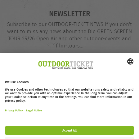
NEWSLETTER
Subscribe to our OUTDOOR-TICKET NEWS if you don't
want to miss any news about the Die GREEN SCREEN
TOUR 25/26 Open Air and other outdoor-events and
film-tours...
Email
@
address
Subscribe
outdoor-ticket.net
– A
Moving Adventures Medien
Project
Withdraw from contract