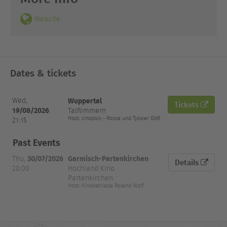
Website
Dates & tickets
Date
Wuppertal
Wed,
Tickets
and
City
Venue
Tickets
19/08/2026
Talflimmern
Time
Host: cinopsis - Rossa und Tykwer GbR
21:15
Past Events
30/07/2026
Garmisch-Partenkirchen
Thu,
Details
20:00
Hochland Kino
Partenkirchen
Host: Kinobetriebe Roland Wolf