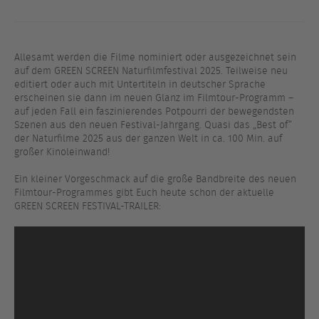
Allesamt werden die Filme nominiert oder ausgezeichnet sein
auf dem GREEN SCREEN Naturfilmfestival 2025. Teilweise neu
editiert oder auch mit Untertiteln in deutscher Sprache
erscheinen sie dann im neuen Glanz im Filmtour-Programm –
auf jeden Fall ein faszinierendes Potpourri der bewegendsten
Szenen aus den neuen Festival-Jahrgang. Quasi das „Best of“
der Naturfilme 2025 aus der ganzen Welt in ca. 100 Min. auf
großer Kinoleinwand!
Ein kleiner Vorgeschmack auf die große Bandbreite des neuen
Filmtour-Programmes gibt Euch heute schon der aktuelle
GREEN SCREEN FESTIVAL-TRAILER: