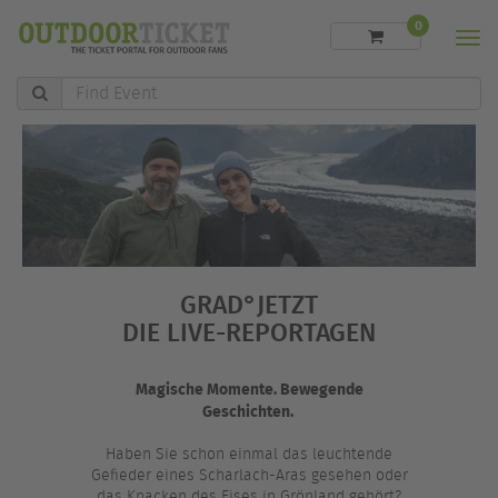
0
Men
Find
Event
GRAD°JETZT
DIE LIVE-REPORTAGEN
Magische Momente. Bewegende
Geschichten.
Haben Sie schon einmal das leuchtende
Gefieder eines Scharlach-Aras gesehen oder
das Knacken des Eises in Grönland gehört?