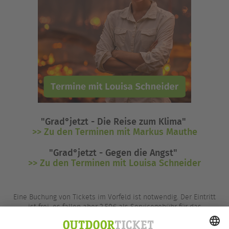
"Grad°jetzt - Die Reise zum Klima"
>> Zu den Terminen mit Markus Mauthe
"Grad°jetzt - Gegen die Angst"
>> Zu den Terminen mit Louisa Schneider
Eine Buchung von Tickets im Vorfeld ist notwendig. Der Eintritt
ist frei, es fallen aber 2,50€ als Servicegebühr für das
Ticketsystem an.